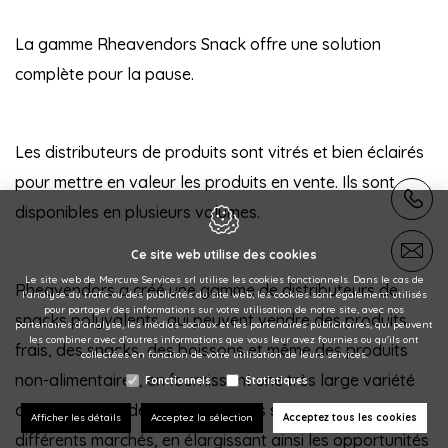
La gamme Rheavendors Snack offre une solution
complète pour la pause.
Les distributeurs de produits sont vitrés et bien éclairés
pour mettre en valeur les produits en vente. Ils sont
disponibles en plusieurs volumes.
Ce site web utilise des cookies
Le site web de Mercure Services srl utilise les cookies fonctionnels. Dans le cas de
Rheavendors a créé une gamme de distributeurs de
l'analyse du trafic ou des publicités du site web, les cookies sont également utilisés
pour partager des informations sur votre utilisation de notre site, avec nos
snacks polyvalents, qui peuvent vendre des produits
partenaires d'analyse, les médias sociaux et les partenaires publicitaires, qui peuvent
les combiner avec d'autres informations que vous leur avez fournies ou qu'ils ont
frais, des snacks, des boissons et même des produits
collectées en fonction de votre utilisation de leurs services.
non-alimentaires, en fournissant une très large variété
Fonctionnels
Statistiques
d'assortiments de produits, basés sur la demande des
Afficher les détails
Acceptez la sélection
Acceptez tous les cookies
différents marchés, en élargissant ainsi les opportunités