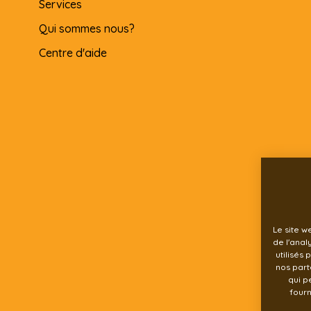
Services
Qui sommes nous?
Centre d'aide
Le site w
de l'anal
utilisés 
nos part
qui p
fourn