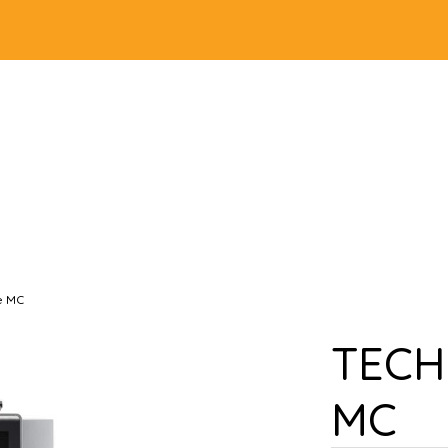
e MC
TECH
MC