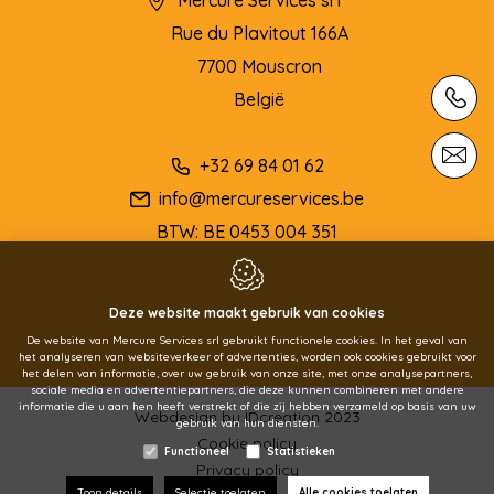
Mercure Services srl
Rue du Plavitout 166A
7700
Mouscron
België
+32 69 84 01 62
info@mercureservices.be
BTW: BE 0453 004 351
Deze website maakt gebruik van cookies
De website van Mercure Services srl gebruikt functionele cookies. In het geval van
het analyseren van websiteverkeer of advertenties, worden ook cookies gebruikt voor
het delen van informatie, over uw gebruik van onze site, met onze analysepartners,
sociale media en advertentiepartners, die deze kunnen combineren met andere
informatie die u aan hen heeft verstrekt of die zij hebben verzameld op basis van uw
Webdesign by IDcreation 2023
gebruik van hun diensten.
Cookie policy
Functioneel
Statistieken
Privacy policy
Toon details
Selectie toelaten
Alle cookies toelaten